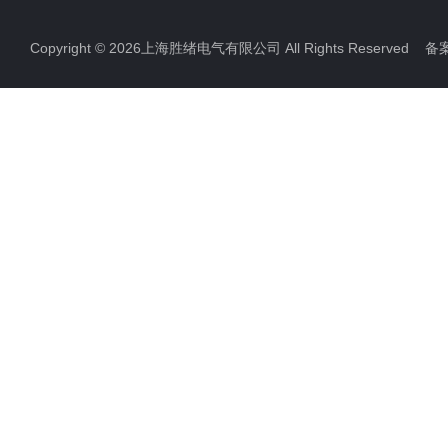
电力检测设备
Copyright © 2026上海胜绪电气有限公司 All Rights Reserved 
防雷检测仪器设备
高压无线核相仪
高压绝缘电阻测试仪
双钳相位伏安表
全自动变比测试仪
硬质冲头标距打点机
高压橡胶绝缘垫
高压交流验电器
高压短路接地线
滑触线指示灯
电缆故障测试仪