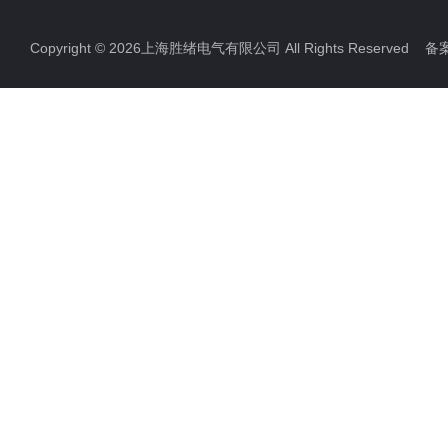
电力检测设备
Copyright © 2026上海胜绪电气有限公司 All Rights Reserved 
防雷检测仪器设备
高压无线核相仪
高压绝缘电阻测试仪
双钳相位伏安表
全自动变比测试仪
硬质冲头标距打点机
高压橡胶绝缘垫
高压交流验电器
高压短路接地线
滑触线指示灯
电缆故障测试仪