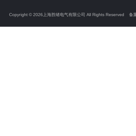
电力检测设备
Copyright © 2026上海胜绪电气有限公司 All Rights Reserved 
防雷检测仪器设备
高压无线核相仪
高压绝缘电阻测试仪
双钳相位伏安表
全自动变比测试仪
硬质冲头标距打点机
高压橡胶绝缘垫
高压交流验电器
高压短路接地线
滑触线指示灯
电缆故障测试仪